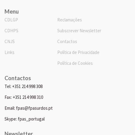
Menu
CDLGP
Reclamações
CDHPS
Subscrever Newsletter
CNJS
Contactos
Links
Política de Privacidade
Política de Cookies
Contactos
Tel: +351 214 998 308
Fax: +351 214 998 310
Email: fpas@fpasurdos.pt
Skype: fpas_portugal
Newsletter