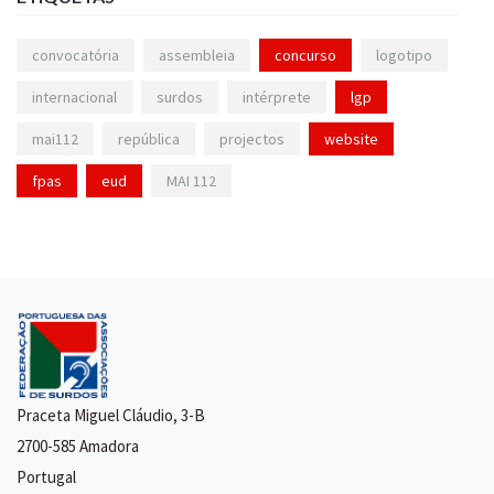
convocatória
assembleia
concurso
logotipo
internacional
surdos
intérprete
lgp
mai112
república
projectos
website
fpas
eud
MAI 112
Praceta Miguel Cláudio, 3-B
2700-585 Amadora
Portugal