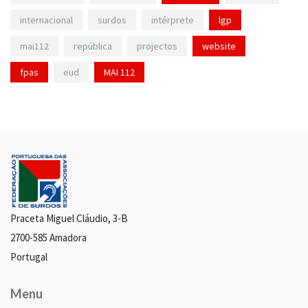
internacional
surdos
intérprete
lgp
mai112
república
projectos
website
fpas
eud
MAI 112
Praceta Miguel Cláudio, 3-B
2700-585 Amadora
Portugal
Menu