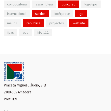
convocatória
assembleia
concurso
logotipo
internacional
surdos
intérprete
lgp
mai112
república
projectos
website
fpas
eud
MAI 112
Praceta Miguel Cláudio, 3-B
2700-585 Amadora
Portugal