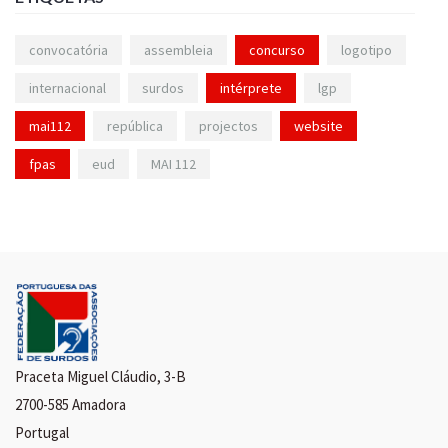
convocatória
assembleia
concurso
logotipo
internacional
surdos
intérprete
lgp
mai112
república
projectos
website
fpas
eud
MAI 112
Praceta Miguel Cláudio, 3-B
2700-585 Amadora
Portugal