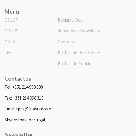
Menu
CDLGP
Reclamações
CDHPS
Subscrever Newsletter
CNJS
Contactos
Links
Política de Privacidade
Política de Cookies
Contactos
Tel: +351 214 998 308
Fax: +351 214 998 310
Email: fpas@fpasurdos.pt
Skype: fpas_portugal
Newsletter