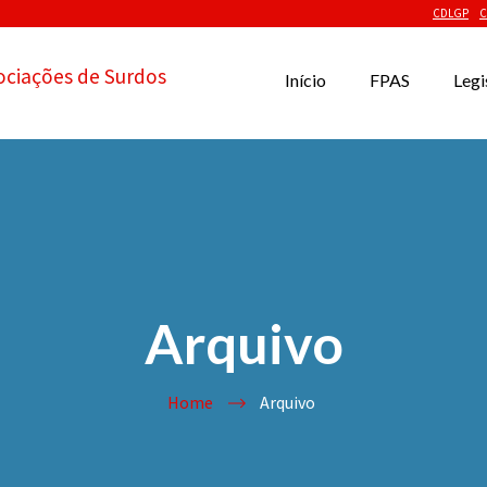
CDLGP
C
ociações de Surdos
Início
FPAS
Legi
Arquivo
Home
Arquivo