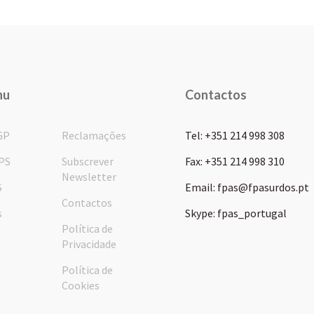
nu
Contactos
GP
Reclamações
Tel: +351 214 998 308
PS
Subscrever
Fax: +351 214 998 310
Newsletter
S
Email: fpas@fpasurdos.pt
Contactos
s
Skype: fpas_portugal
Política de
Privacidade
Política de
Cookies