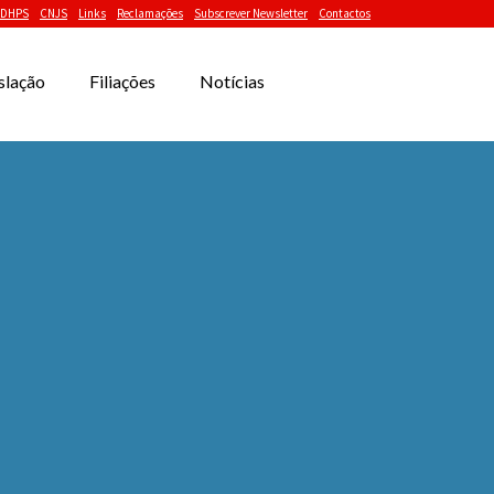
DHPS
CNJS
Links
Reclamações
Subscrever Newsletter
Contactos
slação
Filiações
Notícias