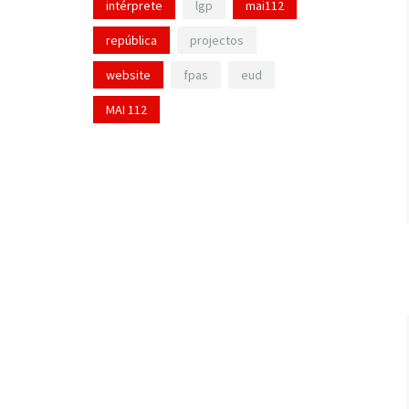
intérprete
lgp
mai112
república
projectos
website
fpas
eud
MAI 112