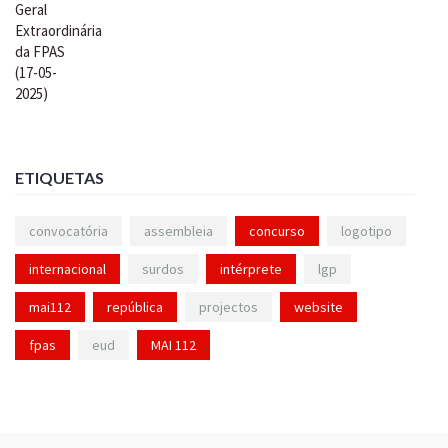
ETIQUETAS
convocatória
assembleia
concurso
logotipo
internacional
surdos
intérprete
lgp
mai112
república
projectos
website
fpas
eud
MAI 112