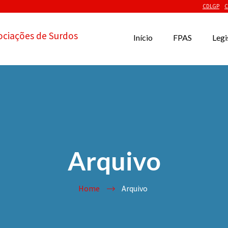
CDLGP
C
ociações de Surdos
Início
FPAS
Legi
Arquivo
Home
Arquivo