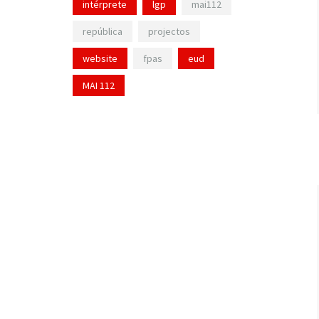
intérprete
lgp
mai112
república
projectos
website
fpas
eud
MAI 112