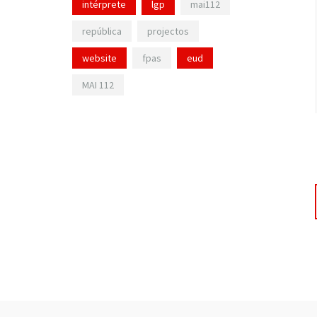
intérprete
lgp
mai112
república
projectos
website
fpas
eud
MAI 112