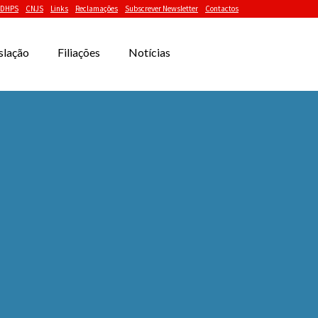
DHPS
CNJS
Links
Reclamações
Subscrever Newsletter
Contactos
slação
Filiações
Notícias