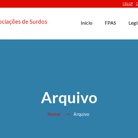
CDLGP
C
ociações de Surdos
Início
FPAS
Legi
Arquivo
Home
Arquivo