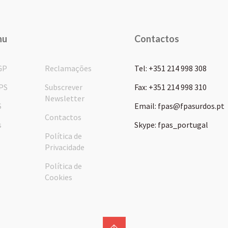
nu
Contactos
GP
Reclamações
Tel: +351 214 998 308
PS
Subscrever
Fax: +351 214 998 310
Newsletter
S
Email: fpas@fpasurdos.pt
Contactos
s
Skype: fpas_portugal
Política de
Privacidade
Política de
Cookies