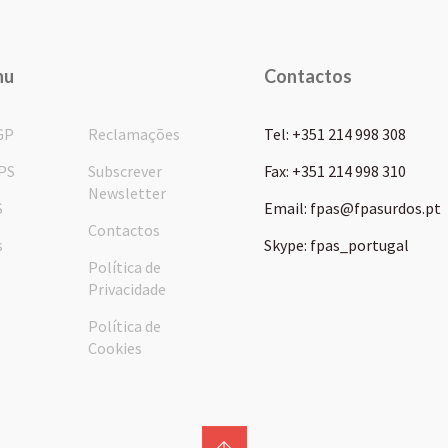
nu
Contactos
GP
Reclamações
Tel: +351 214 998 308
PS
Subscrever
Fax: +351 214 998 310
Newsletter
S
Email: fpas@fpasurdos.pt
Contactos
s
Skype: fpas_portugal
Política de
Privacidade
Política de
Cookies