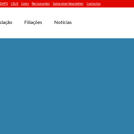
DHPS
CNJS
Links
Reclamações
Subscrever Newsletter
Contactos
slação
Filiações
Notícias