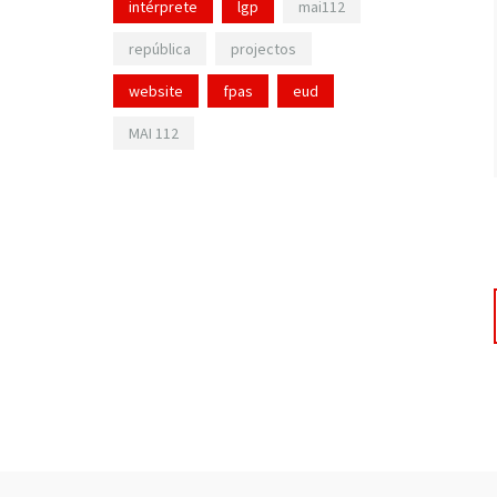
intérprete
lgp
mai112
república
projectos
website
fpas
eud
MAI 112