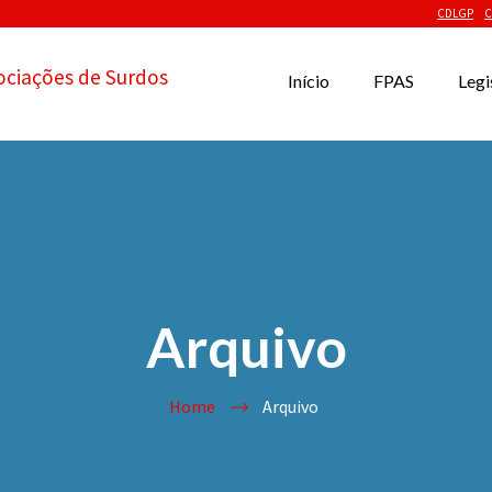
CDLGP
C
ociações de Surdos
Início
FPAS
Legi
Arquivo
Home
Arquivo