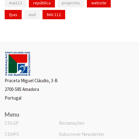
mai112
república
projectos
website
fpas
eud
MAI 112
Praceta Miguel Cláudio, 3-B
2700-585 Amadora
Portugal
Menu
CDLGP
Reclamações
CDHPS
Subscrever Newsletter