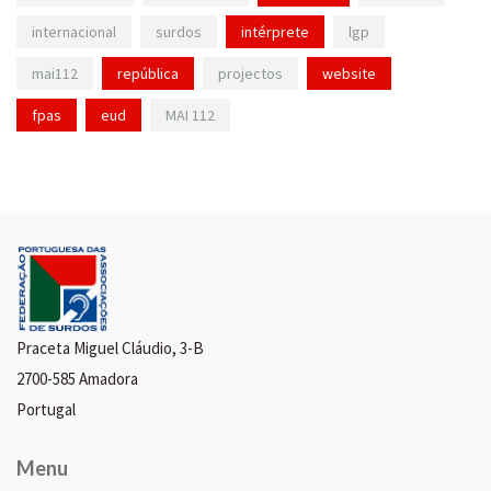
internacional
surdos
intérprete
lgp
mai112
república
projectos
website
fpas
eud
MAI 112
Praceta Miguel Cláudio, 3-B
2700-585 Amadora
Portugal
Menu