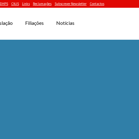
DHPS
CNJS
Links
Reclamações
Subscrever Newsletter
Contactos
slação
Filiações
Notícias