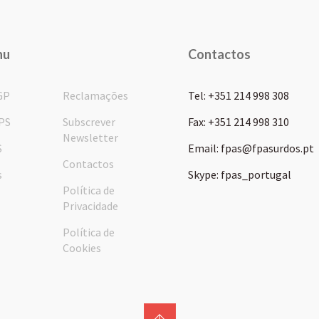
nu
Contactos
GP
Reclamações
Tel: +351 214 998 308
PS
Subscrever
Fax: +351 214 998 310
Newsletter
S
Email: fpas@fpasurdos.pt
Contactos
s
Skype: fpas_portugal
Política de
Privacidade
Política de
Cookies