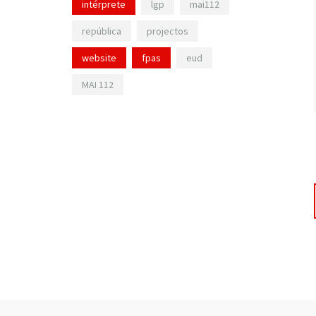
intérprete
lgp
mai112
república
projectos
website
fpas
eud
MAI 112