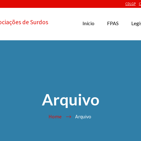
CDLGP
C
ociações de Surdos
Início
FPAS
Legi
Arquivo
Home
Arquivo