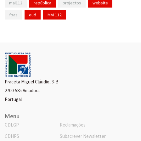
mai112
república
projectos
website
fpas
eud
MAI 112
Praceta Miguel Cláudio, 3-B
2700-585 Amadora
Portugal
Menu
CDLGP
Reclamações
CDHPS
Subscrever Newsletter