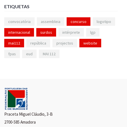
ETIQUETAS
convocatória
assembleia
concurso
logotipo
internacional
surdos
intérprete
lgp
mai112
república
projectos
website
fpas
eud
MAI 112
Praceta Miguel Cláudio, 3-B
2700-585 Amadora