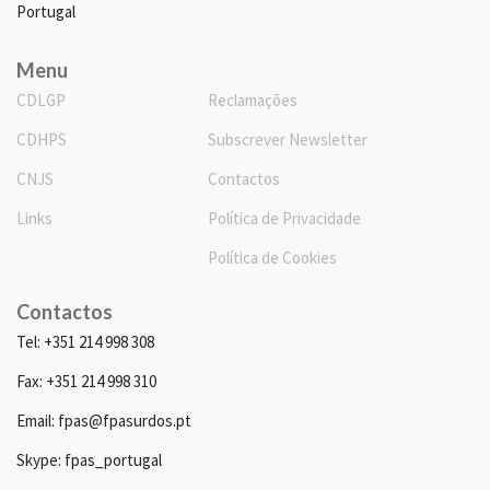
Portugal
Menu
CDLGP
Reclamações
CDHPS
Subscrever Newsletter
CNJS
Contactos
Links
Política de Privacidade
Política de Cookies
Contactos
Tel: +351 214 998 308
Fax: +351 214 998 310
Email: fpas@fpasurdos.pt
Skype: fpas_portugal