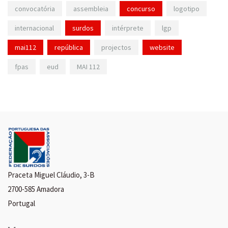
convocatória
assembleia
concurso
logotipo
internacional
surdos
intérprete
lgp
mai112
república
projectos
website
fpas
eud
MAI 112
Praceta Miguel Cláudio, 3-B
2700-585 Amadora
Portugal