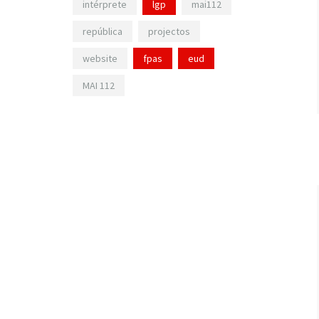
intérprete
lgp
mai112
república
projectos
website
fpas
eud
MAI 112