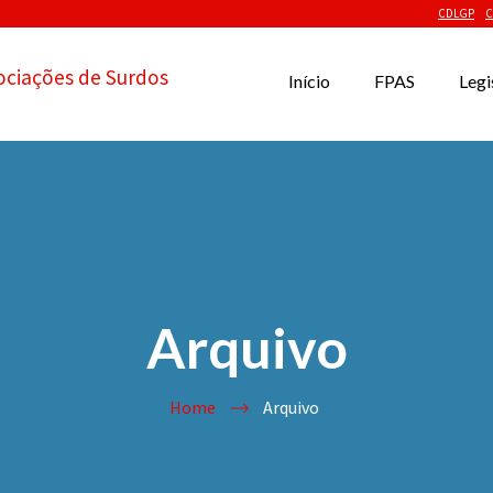
CDLGP
C
ociações de Surdos
Início
FPAS
Legi
Arquivo
Home
Arquivo