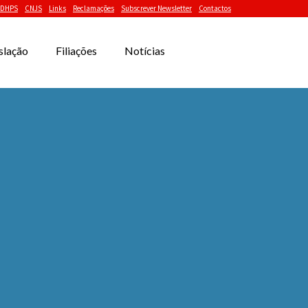
DHPS
CNJS
Links
Reclamações
Subscrever Newsletter
Contactos
slação
Filiações
Notícias