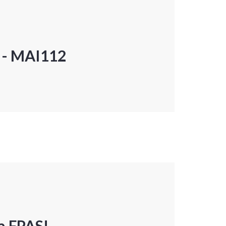
P - MAI112
a FPAS!