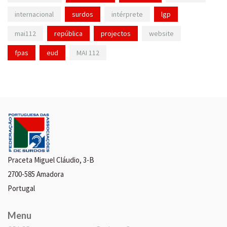
internacional
surdos
intérprete
lgp
mai112
república
projectos
website
fpas
eud
MAI 112
Praceta Miguel Cláudio, 3-B
2700-585 Amadora
Portugal
Menu