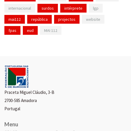
internacional
surdos
intérprete
lgp
mai112
república
projectos
website
fpas
eud
MAI 112
Praceta Miguel Cláudio, 3-B
2700-585 Amadora
Portugal
Menu