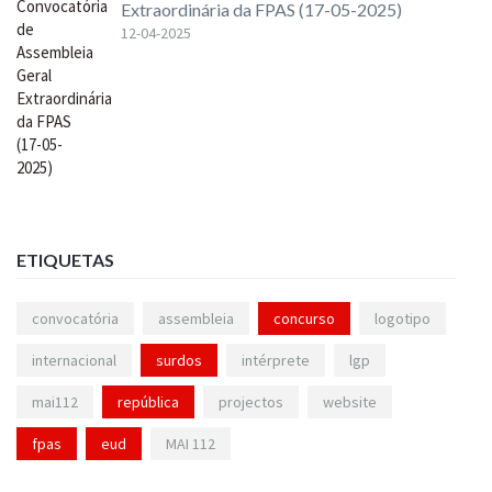
Extraordinária da FPAS (17-05-2025)
12-04-2025
ETIQUETAS
convocatória
assembleia
concurso
logotipo
internacional
surdos
intérprete
lgp
mai112
república
projectos
website
fpas
eud
MAI 112