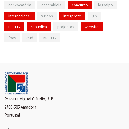
convocatória
assembleia
concurso
logotipo
internacional
surdos
intérprete
lgp
mai112
república
projectos
website
fpas
eud
MAI 112
Praceta Miguel Cláudio, 3-B
2700-585 Amadora
Portugal