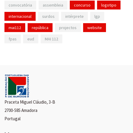
convocatória
assembleia
concurso
logotipo
internacional
surdos
intérprete
lgp
mai112
república
projectos
website
fpas
eud
MAI 112
Praceta Miguel Cláudio, 3-B
2700-585 Amadora
Portugal