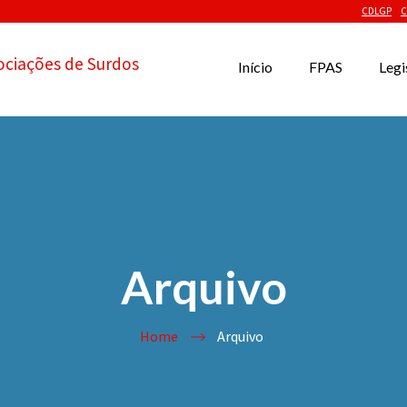
CDLGP
C
ociações de Surdos
Início
FPAS
Legi
Arquivo
Home
Arquivo