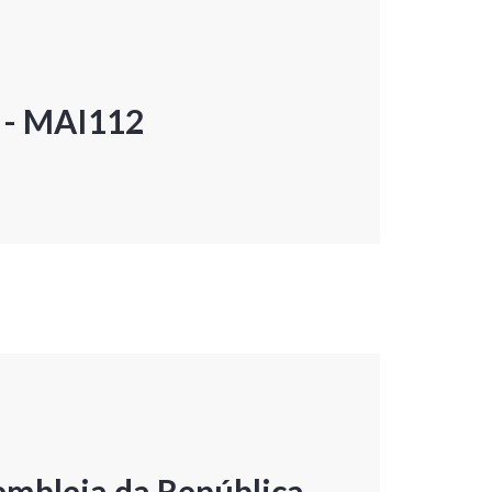
P - MAI112
embleia da República