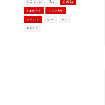
intérprete
lgp
mai112
república
projectos
website
fpas
eud
MAI 112