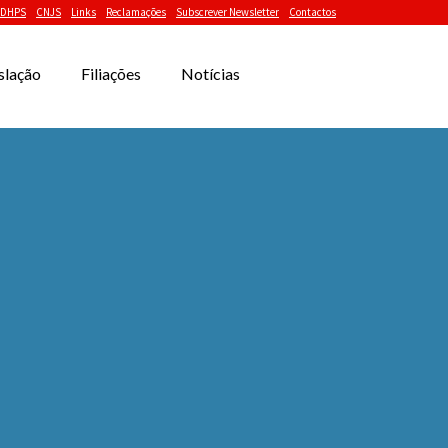
DHPS
CNJS
Links
Reclamações
Subscrever Newsletter
Contactos
slação
Filiações
Notícias