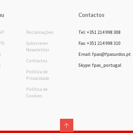
nu
Contactos
GP
Reclamações
Tel: +351 214 998 308
PS
Subscrever
Fax: +351 214 998 310
Newsletter
S
Email: fpas@fpasurdos.pt
Contactos
s
Skype: fpas_portugal
Política de
Privacidade
Política de
Cookies