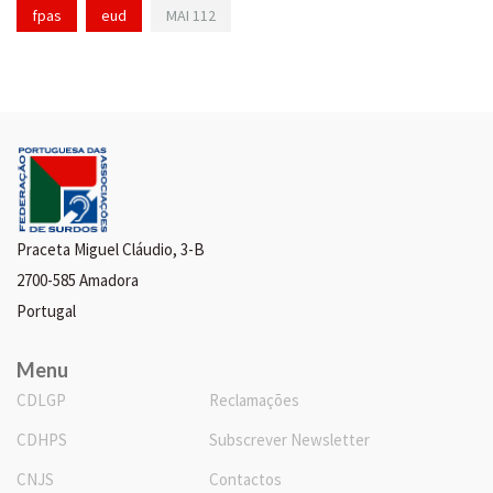
fpas
eud
MAI 112
Praceta Miguel Cláudio, 3-B
2700-585 Amadora
Portugal
Menu
CDLGP
Reclamações
CDHPS
Subscrever Newsletter
CNJS
Contactos