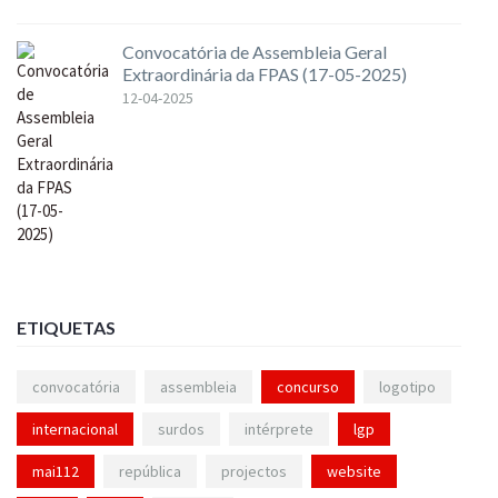
Convocatória de Assembleia Geral
Extraordinária da FPAS (17-05-2025)
12-04-2025
ETIQUETAS
convocatória
assembleia
concurso
logotipo
internacional
surdos
intérprete
lgp
mai112
república
projectos
website