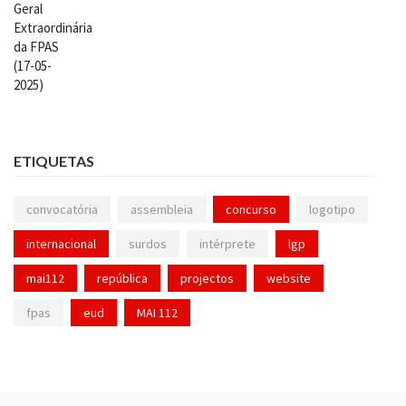
ETIQUETAS
convocatória
assembleia
concurso
logotipo
internacional
surdos
intérprete
lgp
mai112
república
projectos
website
fpas
eud
MAI 112