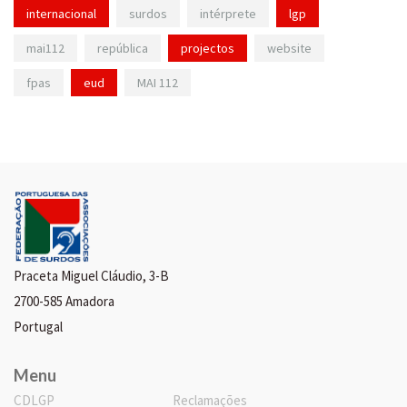
internacional
surdos
intérprete
lgp
mai112
república
projectos
website
fpas
eud
MAI 112
Praceta Miguel Cláudio, 3-B
2700-585 Amadora
Portugal
Menu
CDLGP
Reclamações