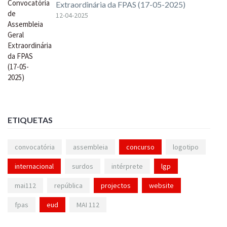
Extraordinária da FPAS (17-05-2025)
12-04-2025
ETIQUETAS
convocatória
assembleia
concurso
logotipo
internacional
surdos
intérprete
lgp
mai112
república
projectos
website
fpas
eud
MAI 112