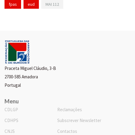
fpas
eud
MAI 112
Praceta Miguel Cláudio, 3-B
2700-585 Amadora
Portugal
Menu
CDLGP
Reclamações
CDHPS
Subscrever Newsletter
CNJS
Contactos