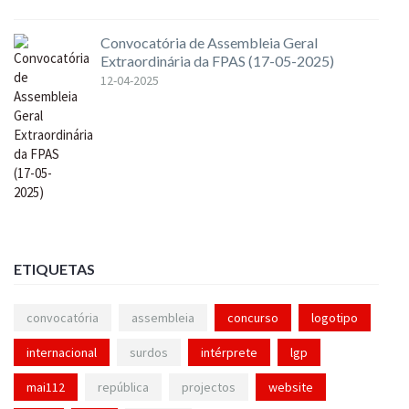
Convocatória de Assembleia Geral
Extraordinária da FPAS (17-05-2025)
12-04-2025
ETIQUETAS
convocatória
assembleia
concurso
logotipo
internacional
surdos
intérprete
lgp
mai112
república
projectos
website