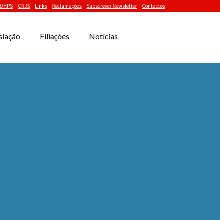
DHPS
CNJS
Links
Reclamações
Subscrever Newsletter
Contactos
slação
Filiações
Notícias