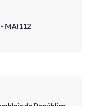
P - MAI112
embleia da República