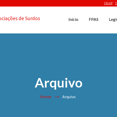
CDLGP
C
ociações de Surdos
Início
FPAS
Legi
Arquivo
Home
Arquivo