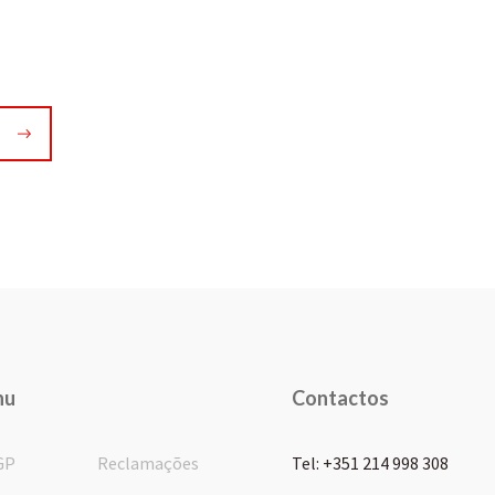
nu
Contactos
GP
Reclamações
Tel: +351 214 998 308