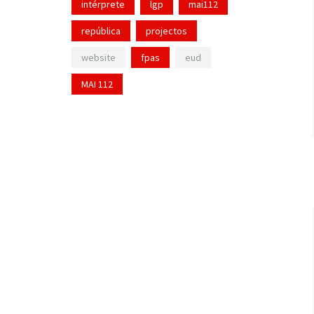
intérprete
lgp
mai112
república
projectos
website
fpas
eud
MAI 112