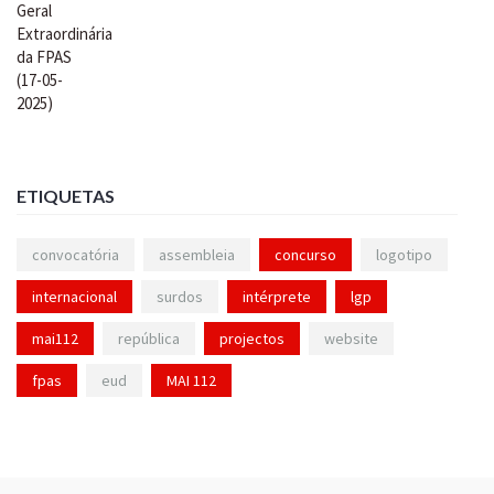
ETIQUETAS
convocatória
assembleia
concurso
logotipo
internacional
surdos
intérprete
lgp
mai112
república
projectos
website
fpas
eud
MAI 112