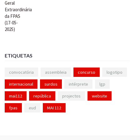
ETIQUETAS
convocatória
assembleia
concurso
logotipo
internacional
surdos
intérprete
lgp
mai112
república
projectos
website
fpas
eud
MAI 112