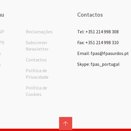
nu
Contactos
GP
Reclamações
Tel: +351 214 998 308
PS
Subscrever
Fax: +351 214 998 310
Newsletter
S
Email: fpas@fpasurdos.pt
Contactos
s
Skype: fpas_portugal
Política de
Privacidade
Política de
Cookies