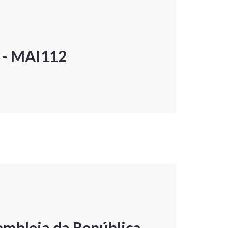
P - MAI112
embleia da República