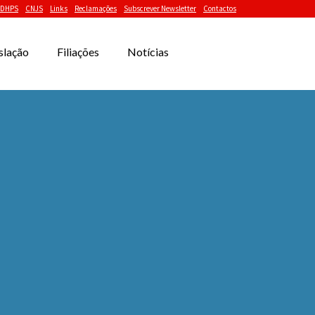
DHPS
CNJS
Links
Reclamações
Subscrever Newsletter
Contactos
slação
Filiações
Notícias