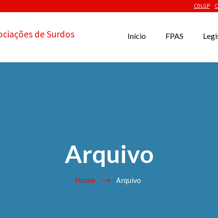
CDLGP
C
ociações de Surdos
Início
FPAS
Legi
Arquivo
Home
Arquivo