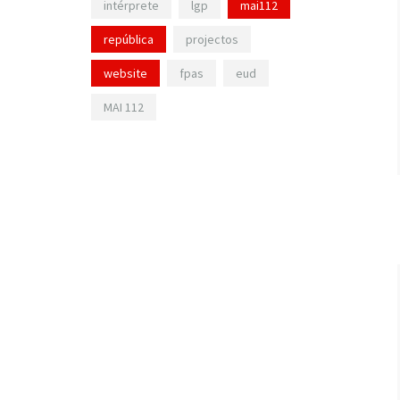
intérprete
lgp
mai112
república
projectos
website
fpas
eud
MAI 112