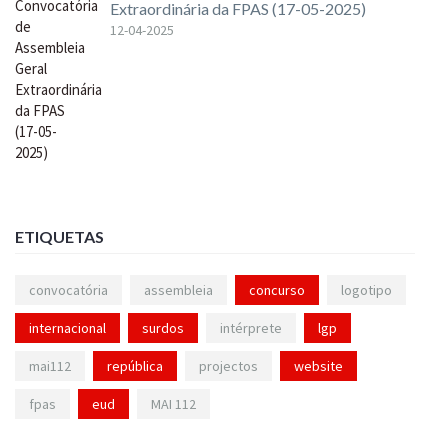
Extraordinária da FPAS (17-05-2025)
12-04-2025
ETIQUETAS
convocatória
assembleia
concurso
logotipo
internacional
surdos
intérprete
lgp
mai112
república
projectos
website
fpas
eud
MAI 112