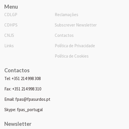
Menu
CDLGP
Reclamações
CDHPS
Subscrever Newsletter
CNJS
Contactos
Links
Política de Privacidade
Política de Cookies
Contactos
Tel: +351 214 998 308
Fax: +351 214 998 310
Email: fpas@fpasurdos.pt
Skype: fpas_portugal
Newsletter