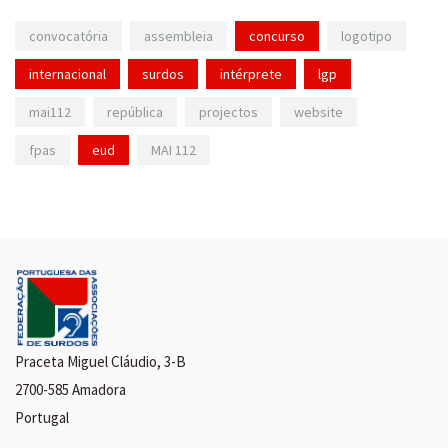
convocatória
assembleia
concurso
logotipo
internacional
surdos
intérprete
lgp
mai112
república
projectos
website
fpas
eud
MAI 112
Praceta Miguel Cláudio, 3-B
2700-585 Amadora
Portugal