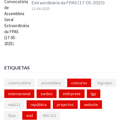
Extraordinária da FPAS (17-05-2025)
12-04-2025
ETIQUETAS
convocatória
assembleia
concurso
logotipo
internacional
surdos
intérprete
lgp
mai112
república
projectos
website
fpas
eud
MAI 112