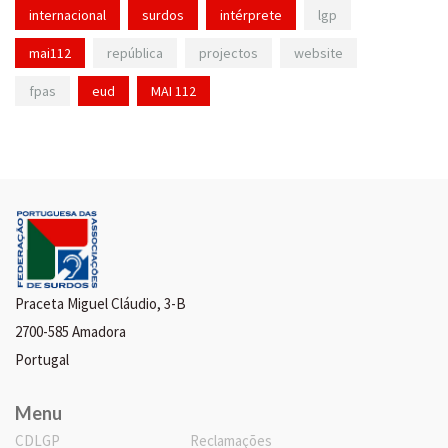
internacional
surdos
intérprete
lgp
mai112
república
projectos
website
fpas
eud
MAI 112
Praceta Miguel Cláudio, 3-B
2700-585 Amadora
Portugal
Menu
CDLGP
Reclamações