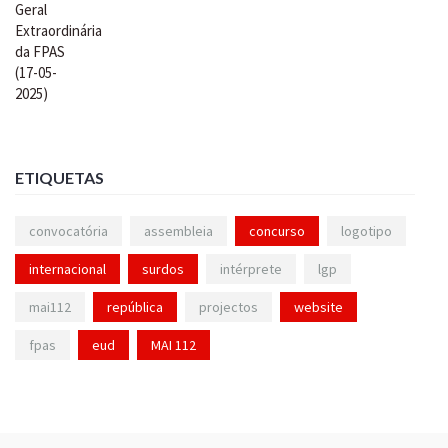
ETIQUETAS
convocatória
assembleia
concurso
logotipo
internacional
surdos
intérprete
lgp
mai112
república
projectos
website
fpas
eud
MAI 112