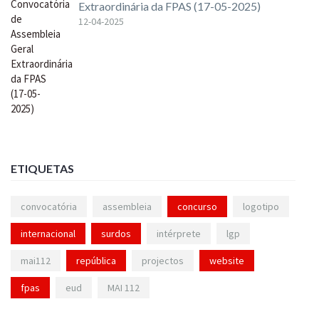
Extraordinária da FPAS (17-05-2025)
12-04-2025
ETIQUETAS
convocatória
assembleia
concurso
logotipo
internacional
surdos
intérprete
lgp
mai112
república
projectos
website
fpas
eud
MAI 112