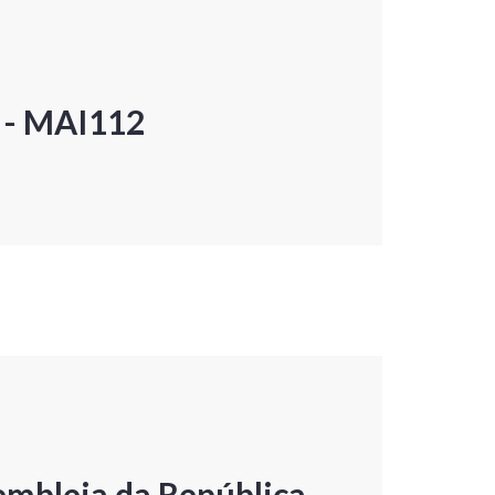
P - MAI112
embleia da República