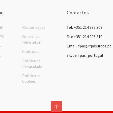
nu
Contactos
GP
Reclamações
Tel: +351 214 998 308
PS
Subscrever
Fax: +351 214 998 310
Newsletter
S
Email: fpas@fpasurdos.pt
Contactos
s
Skype: fpas_portugal
Política de
Privacidade
Política de
Cookies