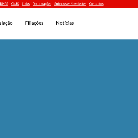
DHPS
CNJS
Links
Reclamações
Subscrever Newsletter
Contactos
slação
Filiações
Notícias