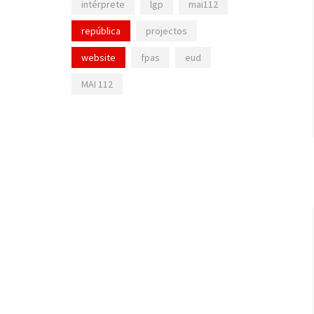
intérprete
lgp
mai112
república
projectos
website
fpas
eud
MAI 112