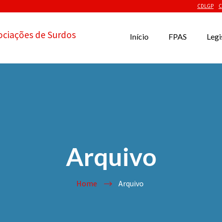
CDLGP
C
ociações de Surdos
Início
FPAS
Legi
Arquivo
Home
Arquivo