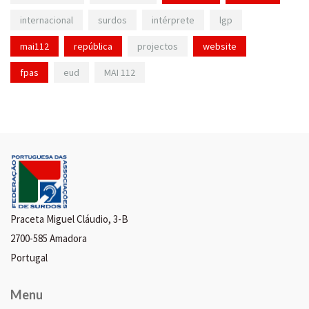
internacional
surdos
intérprete
lgp
mai112
república
projectos
website
fpas
eud
MAI 112
Praceta Miguel Cláudio, 3-B
2700-585 Amadora
Portugal
Menu