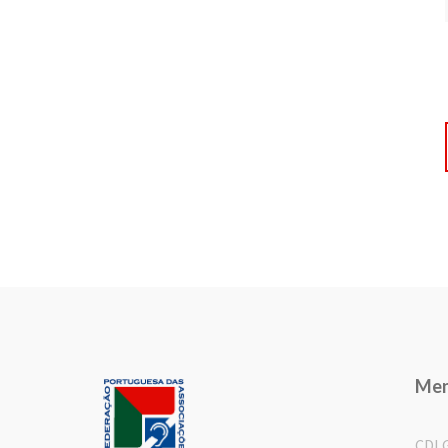
Me
CDL