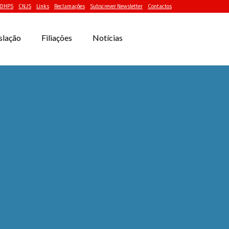
DHPS
CNJS
Links
Reclamações
Subscrever Newsletter
Contactos
slação
Filiações
Notícias