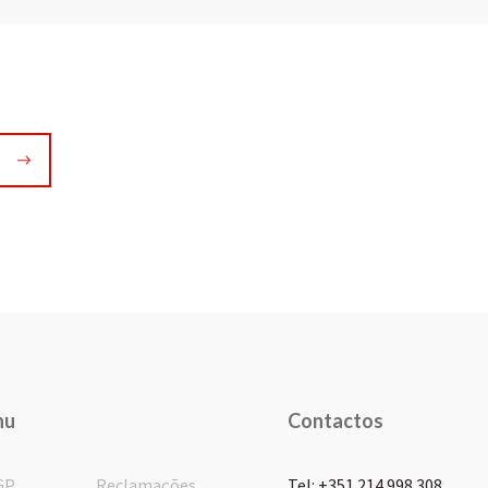
nu
Contactos
GP
Reclamações
Tel: +351 214 998 308