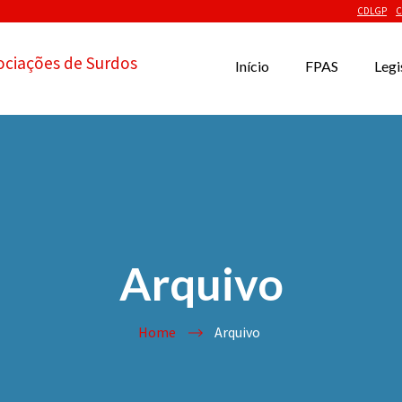
CDLGP
C
ociações de Surdos
Início
FPAS
Legi
Arquivo
Home
Arquivo