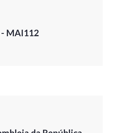
P - MAI112
embleia da República