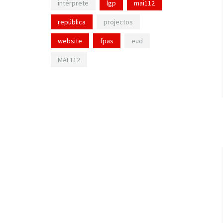
intérprete
lgp
mai112
república
projectos
website
fpas
eud
MAI 112