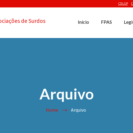
CDLGP
C
ociações de Surdos
Início
FPAS
Legi
Arquivo
Home
Arquivo