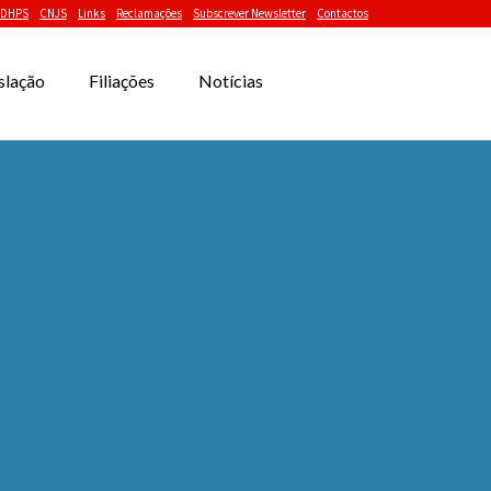
DHPS
CNJS
Links
Reclamações
Subscrever Newsletter
Contactos
slação
Filiações
Notícias