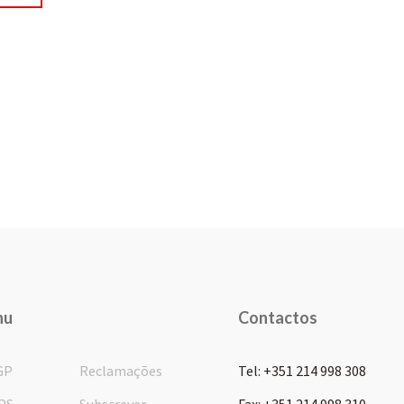
nu
Contactos
GP
Reclamações
Tel: +351 214 998 308
PS
Subscrever
Fax: +351 214 998 310