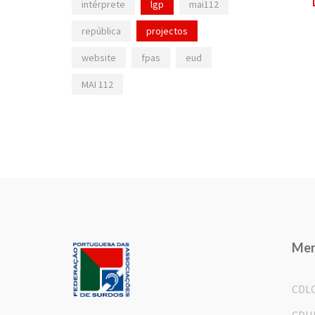
intérprete
lgp
mai112
república
projectos
website
fpas
eud
MAI 112
Me
CDL
CDH