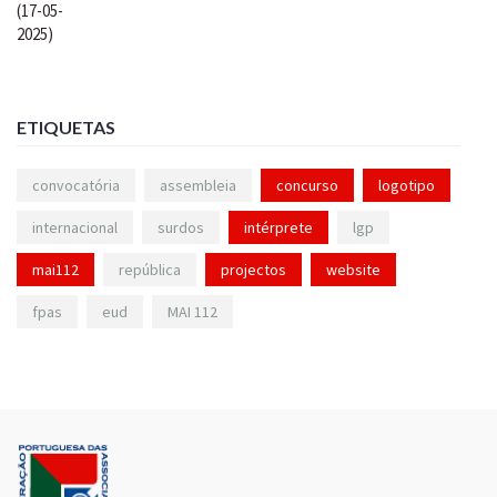
ETIQUETAS
convocatória
assembleia
concurso
logotipo
internacional
surdos
intérprete
lgp
mai112
república
projectos
website
fpas
eud
MAI 112