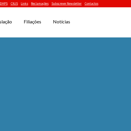
DHPS
CNJS
Links
Reclamações
Subscrever Newsletter
Contactos
slação
Filiações
Notícias