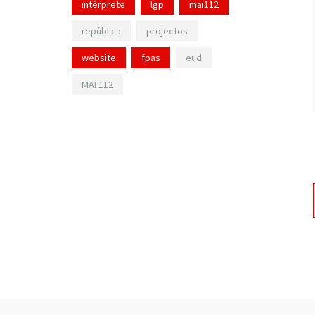
intérprete
lgp
mai112
república
projectos
website
fpas
eud
MAI 112