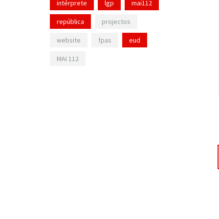
intérprete
lgp
mai112
república
projectos
website
fpas
eud
MAI 112