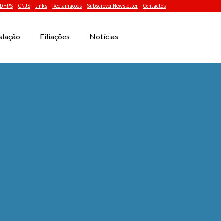
DHPS
CNJS
Links
Reclamações
Subscrever Newsletter
Contactos
slação
Filiações
Notícias