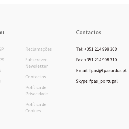
nu
Contactos
GP
Reclamações
Tel: +351 214 998 308
PS
Subscrever
Fax: +351 214 998 310
Newsletter
S
Email: fpas@fpasurdos.pt
Contactos
s
Skype: fpas_portugal
Política de
Privacidade
Política de
Cookies