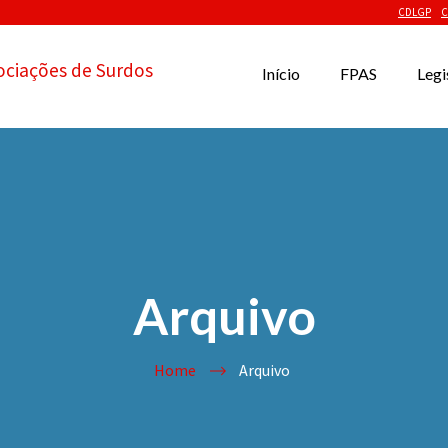
CDLGP
C
ociações de Surdos
Início
FPAS
Legi
Arquivo
Home
Arquivo