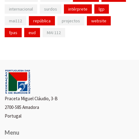
internacional
surdos
intérprete
lgp
mai112
república
projectos
website
fpas
eud
MAI 112
Praceta Miguel Cláudio, 3-B
2700-585 Amadora
Portugal
Menu