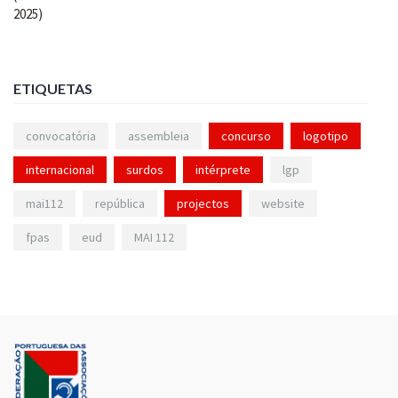
ETIQUETAS
convocatória
assembleia
concurso
logotipo
internacional
surdos
intérprete
lgp
mai112
república
projectos
website
fpas
eud
MAI 112