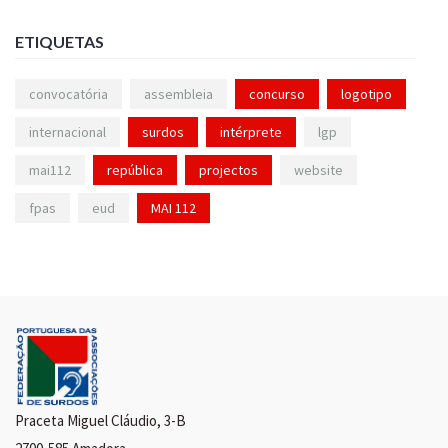
ETIQUETAS
convocatória
assembleia
concurso
logotipo
internacional
surdos
intérprete
lgp
mai112
república
projectos
website
fpas
eud
MAI 112
Praceta Miguel Cláudio, 3-B