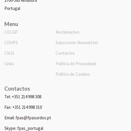
2700-585 Amadora
Portugal
Menu
CDLGP
Reclamações
CDHPS
Subscrever Newsletter
CNJS
Contactos
Links
Política de Privacidade
Política de Cookies
Contactos
Tel: +351 214 998 308
Fax: +351 214 998 310
Email: fpas@fpasurdos.pt
Skype: fpas_portugal