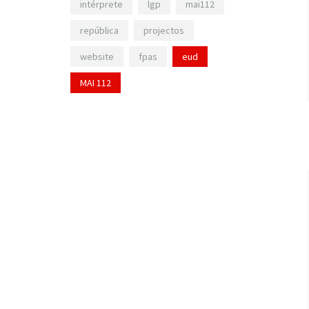
intérprete
lgp
mai112
república
projectos
website
fpas
eud
MAI 112