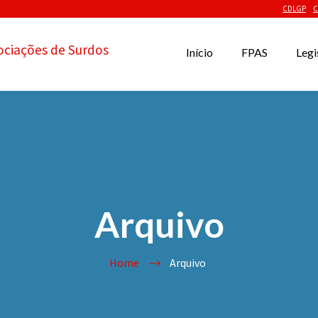
CDLGP
C
ociações de Surdos
Início
FPAS
Legi
Arquivo
Home
Arquivo