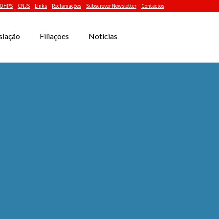
DHPS
CNJS
Links
Reclamações
Subscrever Newsletter
Contactos
slação
Filiações
Notícias