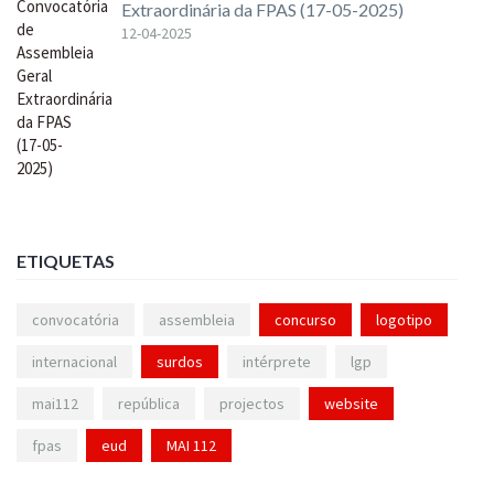
Extraordinária da FPAS (17-05-2025)
12-04-2025
ETIQUETAS
convocatória
assembleia
concurso
logotipo
internacional
surdos
intérprete
lgp
mai112
república
projectos
website
fpas
eud
MAI 112