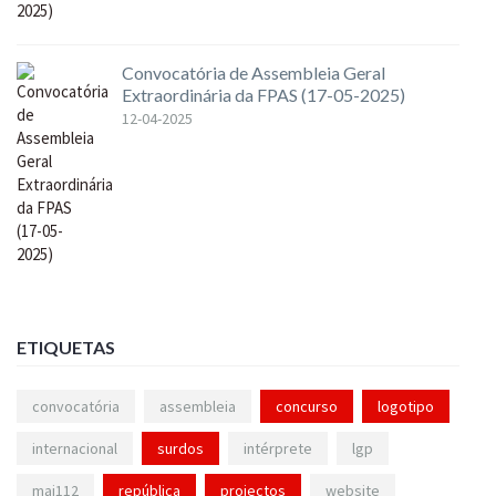
Convocatória de Assembleia Geral
Extraordinária da FPAS (17-05-2025)
12-04-2025
ETIQUETAS
convocatória
assembleia
concurso
logotipo
internacional
surdos
intérprete
lgp
mai112
república
projectos
website