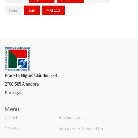
fpas
eud
MAI 112
Praceta Miguel Cláudio, 3-B
2700-585 Amadora
Portugal
Menu
CDLGP
Reclamações
CDHPS
Subscrever Newsletter